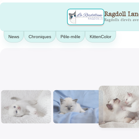
Aller
Ragdoll Lan
au
Ragdolls élevés av
contenu
News
Chroniques
Pêle-mêle
KittenColor