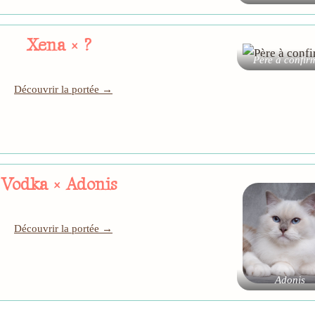
Xena × ?
Père à confir
Découvrir la portée →
Vodka × Adonis
Découvrir la portée →
Adonis