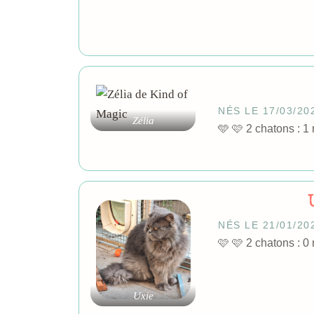
NÉS LE 17/03/20
Zélia
🩵 🩷 2 chatons 
NÉS LE 21/01/20
🩷 🩷 2 chatons 
Uxie