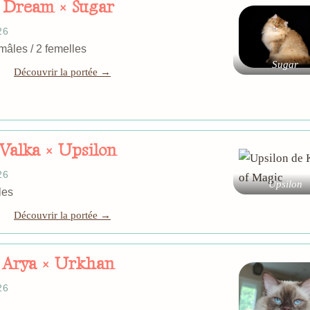
Dream × Sugar
26
: 0 mâles / 2 femelles
Sugar
Découvrir la portée →
Valka × Upsilon
26
Upsilon
âles
Découvrir la portée →
Arya × Urkhan
26