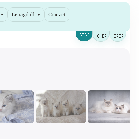
Le ragdoll
Contact
🇫🇷
🇬🇧
🇪🇸