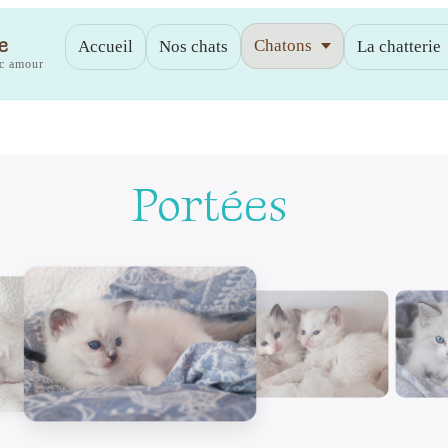
e
Chatons
Accueil
Nos chats
La chatterie
ec amour
Portées