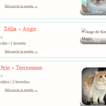
Découvrir la portée →
Urkhan
Zélia × Ange
26
Ange
: 1 mâle / 1 femelle
Découvrir la portée →
Uxie × Tennessee
26
: 0 mâles / 2 femelles
Découvrir la portée →
Tennessee