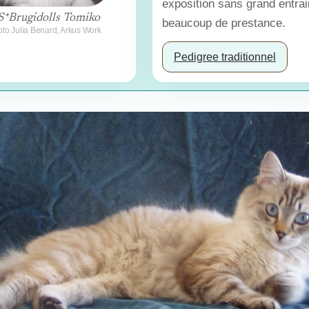
exposition sans grand entra
S*Brugidolls Tomiko
beaucoup de prestance.
to Julia Benard, Arkus Work
Pedigree traditionnel