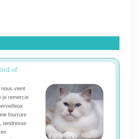
ind of
 nous vient
 je remercie
erveilleux
une fourrure
é, tendresse
 en