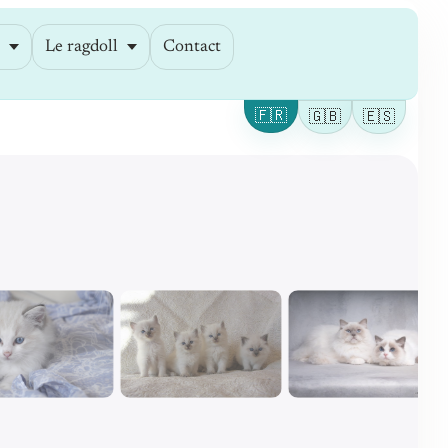
e
Le ragdoll
Contact
🇫🇷
🇬🇧
🇪🇸