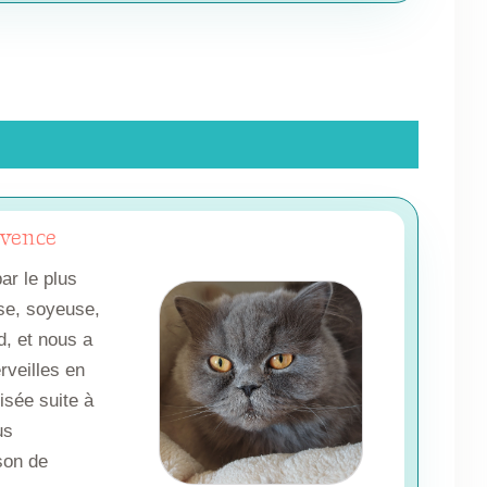
ovence
ar le plus
se, soyeuse,
d, et nous a
erveilles en
lisée suite à
us
son de