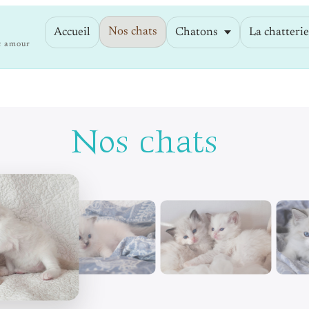
Nos chats
Accueil
Chatons
La chatteri
c amour
Nos chats